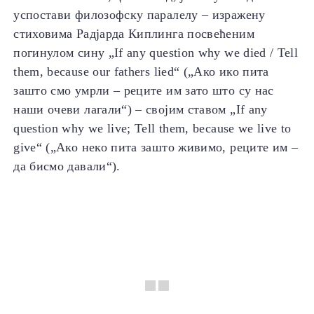
успостави филозофску паралелу – изражену
стиховима Радјарда Киплинга посвећеним
погинулом сину „If any question why we died / Tell
them, because our fathers lied“ („Ако ико пита
зашто смо умрли – реците им зато што су нас
наши очеви лагали“) – својим ставом „If any
question why we live; Tell them, because we live to
give“ („Ако неко пита зашто живимо, реците им –
да бисмо давали“).