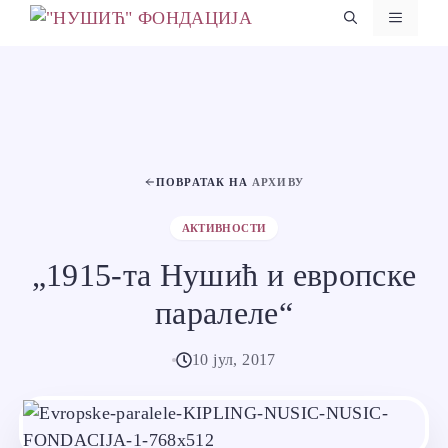
Skip
MENU
to
content
ПОВРАТАК НА
АРХИВУ
АКТИВНОСТИ
„1915-та Нушић и европске
паралеле“
10 јул, 2017