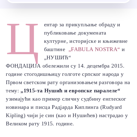
Ц
ентар за прикупљање обраду и
публиковање докумената
културне, историјске и књижевне
баштине
„
FABULA NOSTRA
“
и
„НУШИЋ“
ФОНДАЦИЈA обележили су 14. децембра 2015.
године стогодишњицу голготе српског народа у
Првом светском рату организовањем разговора на
тему:
„1915-та Нушић и европске паралеле“
узимајући као пример сличну судбину енглеског
новинара и писца Радјарда Киплинга (Rudyard
Kipling) чији је син (као и Нушићев) настрадао у
Великом рату 1915. године.