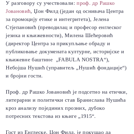
У разговору су учествовали:
проф. др Рашко
Јовановић
, Џон Филд (један од оснивача Центра
за промоцију етике и интегритета), Јелена
Стјепановић (преводилац и професор енглеског
језика и књижевности), Милена Шећеровић
(директор Центра за прикупљање обраду и
публиковање докумената културне, историјске и
књижевне баштине „FABULA NOSTRA“),
Небојша Нушић (управитељ „Нушић фондације“)
и бројни гости.
Проф. др Рашко Јовановић је подсетио на етички,
литерарни и политички став Бранислава Нушића
кроз анализу појединих прозних, дубоко
потресних текстова из књиге „1915“.
Гост из Енглеске, Џон Филд, је покушао да