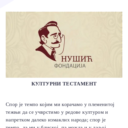
КУЛТУРНИ ТЕСТАМЕНТ
Спор је темпо којим ми корачамо у племенитој
тежњи да се учврстимо у редове културом и
напретком далеко измаклих народа; спор је
темпо да ми у блиској, па можда и у даљој