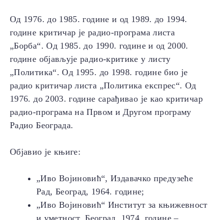
Од 1976. до 1985. године и од 1989. до 1994.
године критичар је радио-програма листа
„Борба“. Од 1985. до 1990. године и од 2000.
године објављује радио-критике у листу
„Политика“. Од 1995. до 1998. године био је
радио критичар листа „Политика експрес“. Од
1976. до 2003. године сарађивао је као критичар
радио-програма на Првом и Другом програму
Радио Београда.
Објавио је књиге:
„Иво Војиновић“, Издавачко предузеће
Рад, Београд, 1964. године;
„Иво Војиновић“ Институт за књижевност
и уметност, Београд, 1974. године –