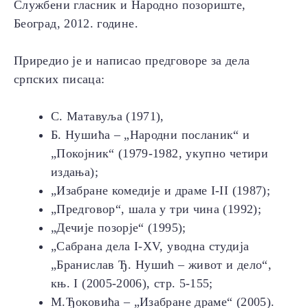
Службени гласник и Народно позориште,
Београд, 2012. године.
Приредио је и написао предговоре за дела
српских писаца:
С. Матавуља (1971),
Б. Нушића – „Народни посланик“ и
„Покојник“ (1979-1982, укупно четири
издања);
„Изабране комедије и драме I-II (1987);
„Предговор“, шала у три чина (1992);
„Дечије позорје“ (1995);
„Сабрана дела I-XV, уводна студија
„Бранислав Ђ. Нушић – живот и дело“,
књ. I (2005-2006), стр. 5-155;
М.Ђоковића – „Изабране драме“ (2005).