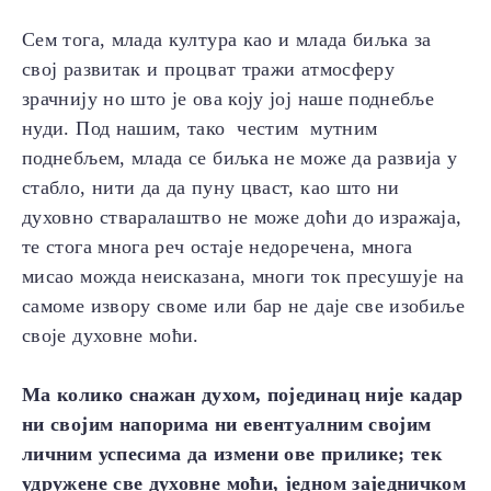
Сем тога, млада култура као и млада биљка за
свој развитак и процват тражи атмосферу
зрачнију но што је ова коју јој наше поднебље
нуди. Под нашим, тако честим мутним
поднебљем, млада се биљка не може да развија у
стабло, нити да да пуну цваст, као што ни
духовно стваралаштво не може доћи до изражаја,
те стога многа реч остаје недоречена, многа
мисао можда неисказана, многи ток пресушује на
самоме извору своме или бар не даје све изобиље
своје духовне моћи.
Ма колико снажан духом, појединац није кадар
ни својим напорима ни евентуалним својим
личним успесима да измени ове прилике; тек
удружене све духовне моћи, једном заједничком