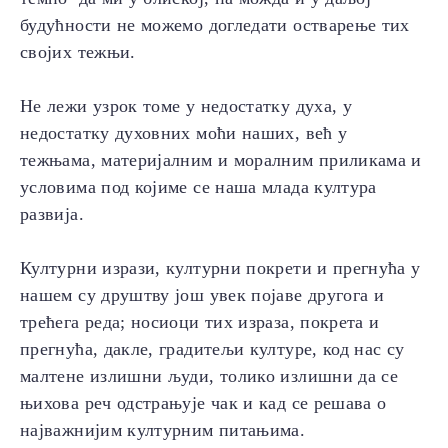
будућности не можемо догледати остварење тих
својих тежњи.
Не лежи узрок томе у недостатку духа, у
недостатку духовних моћи наших, већ у
тежњама, материјалним и моралним приликама и
условима под којиме се наша млада култура
развија.
Културни изрази, културни покрети и прегнућа у
нашем су друштву још увек појаве другога и
трећега реда; носиоци тих израза, покрета и
прегнућа, дакле, градитељи културе, код нас су
малтене излишни људи, толико излишни да се
њихова реч одстрањује чак и кад се решава о
најважнијим културним питањима.