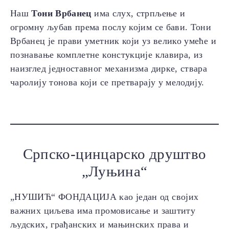
Наш
Тони Врбанец
има слух, стрпљење и
огромну љубав према послу којим се бави. Тони
Врбанец је прави уметник који уз велико умеће и
познавање комплетне констукције клавира, из
наизглед једноставног механизма дирке, ствара
чаролију тонова који се претварају у мелодију.
Српско-цинцарско друштво
„Луњина“
„НУШИЋ“ ФОНДАЦИЈА као један од својих
важних циљева има промовисање и заштиту
људских, грађанских и мањинских права и