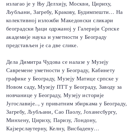
излагао је у Њу Делхију, Москви, Цириху,
Љубљани, Загребу, Кракову, Будимпешти… На
колективној изложби Македонски сликари
београдски ђаци одржаној у Галерији Српске
академије наука и уметности у Београду
представљен је са две слике.
Дела Димитра Чудова се налазе у Музеју
Савремене уметности у Београду, Кабинету
графике у Београду, Музеју Матице српске у
Новом саду, Музеју ПТТ у Београду, Заводу за
новчанице у Београду, Музеју историје
Југославије.., у приватним збиркама у Београду,
Загребу, Љубљани, Сао Паолу, Јоханесбургу,
Минхену, Цириху, Паризу, Лондону,
Кајзерслаутерну, Келну, Висбадену…