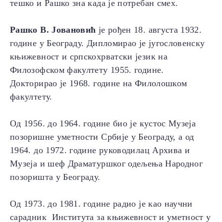
тешко и Рашко зна када је потребан смех.
Рашко В. Јовановић
је рођен 18. августа 1932.
године у Београду. Дипломирао је југословенску
књижевност и српскохрватски језик на
Филозофском факултету 1955. године.
Докторирао је 1968. године на Филолошком
факултету.
Од 1956. до 1964. године био је кустос Музеја
позоришне уметности Србије у Београду, а од
1964. до 1972. године руководилац Архива и
Музеја и шеф Драматуршког одељења Народног
позоришта у Београду.
Од 1973. до 1981. године радио је као научни
сарадник Института за књижевност и уметност у