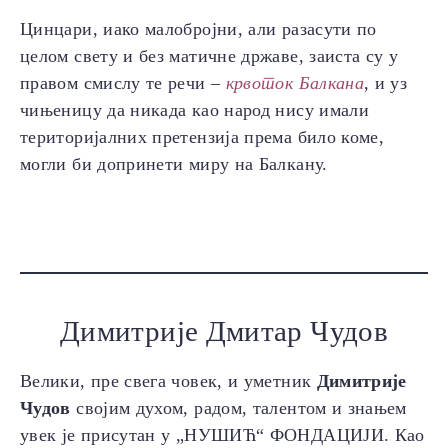
Цинцари, иако малобројни, али разасути по
целом свету и без матичне државе, заиста су у
правом смислу те речи –
крвоток Балкана
, и уз
чињеницу да никада као народ нису имали
територијалних претензија према било коме,
могли би допринети миру на Балкану.
Димитрије Дмитар Чудов
Велики, пре свега човек, и уметник
Димитрије
Чудов
својим духом, радом, талентом и знањем
увек је присутан у „НУШИЋ“ ФОНДАЦИЈИ. Као