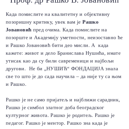
Када помислите на квалитетну и објективну
позоришну критику, увек вам је
Рашко
Јовановић
пред очима. Када помислите на
позорште и Академију уметности, неизоставно ће
и Рашко Јовановић бити део мисли. А када
кажете: живот и дело Бранислава Нушића, имате
утисак као да су били савременици и најбољи
другови. Не би „НУШИЋ“ ФОНДАЦИЈА знала
све то што је до сада научила – да није ту са њом
и Рашко.
Рашко је не само пријатељ и најближи сарадник,
Рашко је симбол златног доба београдског
културног живота. Рашко је родитељ. Рашко је
педагог. Рашко је ментор. Рашко зна када је