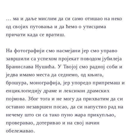
… ма и даље мислим да си само отишао на неко
од својих путовања и да ћемо о утисцима
причати када се вратиш.
На фотографији смо насмејани јер смо управо
завршили са успехом пројекат поводом јубилеја
Бранислава Нушића. У Твојој смо радној соби и
једва имамо места да седнемо, од књига,
брошура, монографија, јер упоредо припремаш и
енциклопедију драме и лексикон драмских
појмова. Због тога и не могу да прихватим да си
оставио незавршен посао, да си напустио рад на
нечему што си са тако пуно жара прикупљао,
проверавао, дотеривао и на свој начин
обележавао.