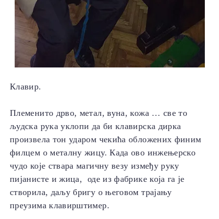
Клавир.
Племенито дрво, метал, вуна, кожа … све то
људска рука уклопи да би клавирска дирка
произвела тон ударом чекића обложених финим
филцем о металну жицу. Када ово инжењерско
чудо које ствара магичну везу између руку
пијанисте и жица, оде из фабрике која га је
створила, даљу бригу о његовом трајању
преузима клавирштимер.