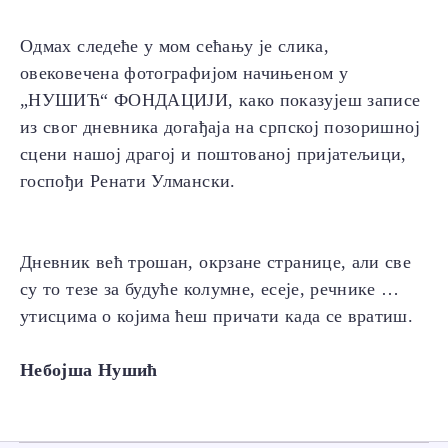
Одмах следеће у мом сећању је слика,
овековечена фотографијом начињеном у
„НУШИЋ“ ФОНДАЦИЈИ, како показујеш записе
из свог дневника догађаја на српској позоришној
сцени нашој драгој и поштованој пријатељици,
госпођи Ренати Улмански.
Дневник већ трошан, окрзане странице, али све
су то тезе за будуће колумне, есеје, речнике …
утисцима о којима ћеш причати када се вратиш.
Небојша Нушић