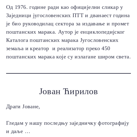
Од 1976. године ради као официјелни сликар у
Заједници југословенских ПТТ и дванаест година
је био руководилац сектора за издавање и промет
поштанских марака. Аутор је енциклопедијског
Каталога поштанских марака Југословенских
земаља и креатор и реализатор преко 450
поштанских марака које су излагане широм света.
Јован Ћирилов
Драги Јоване,
Гледам у нашу последњу заједничку фотографију
и даље …