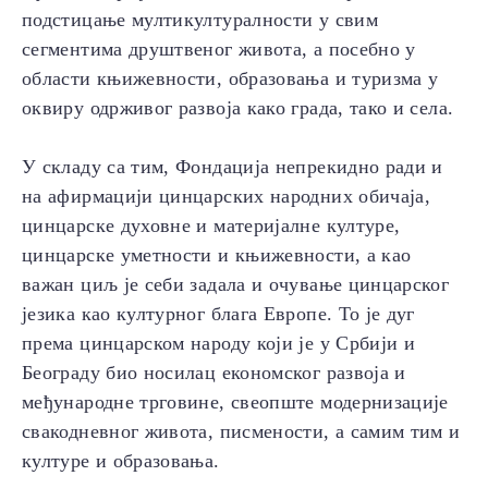
подстицање мултикултуралности у свим
сегментима друштвеног живота, а посебно у
области књижевности, образовања и туризма у
оквиру одрживог развоја како града, тако и села.
У складу са тим, Фондација непрекидно ради и
на афирмацији цинцарских народних обичаја,
цинцарске духовне и материјалне културе,
цинцарске уметности и књижевности, а као
важан циљ је себи задала и очување цинцарског
језика као културног блага Европе. То је дуг
према цинцарском народу који је у Србији и
Београду био носилац економског развоја и
међународне трговине, свеопште модернизације
свaкодневног живота, писмености, а самим тим и
културе и образовања.