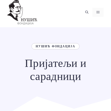
Skip
to
MENU
content
НУШИЋ ФОНДАЦИЈА
Пријатељи и
сарадници