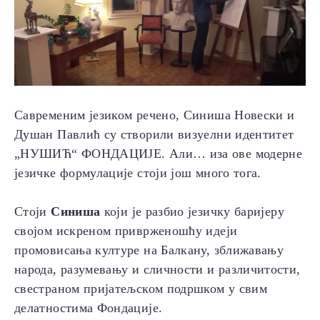
Савременим језиком речено, Синиша Новески и
Душан Павлић су створили визуелни идентитет
„НУШИЋ“ ФОНДАЦИЈЕ. Али… иза ове модерне
језичке формулације стоји још много тога.
Стоји
Синиша
који је разбио језичку баријеру
својом искреном приврженошћу идеји
промовисања културе на Балкану, зближавању
народа, разумевању и сличности и различитости,
свестраном пријатељском подршком у свим
делатностима Фондације.