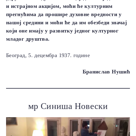
и истрајном акцијом, моћи ће културним
прегнућима да прошире духовне вредности у
нашој средини и моћи ће да им обезбеди значај
који оне имају у развитку једног културног
младог друштва.
Београд, 5. децембра 1937. године
Бранислав Нушић
мр Синиша Новески