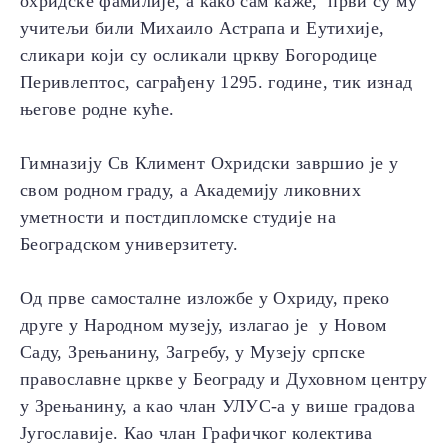
охридске фамилије, а како сам каже, први су му
учитељи били Михаило Астрапа и Еутихије,
сликари који су осликали цркву Богородице
Перивлептос, саграђену 1295. године, тик изнад
његове родне куће.
Гимназију Св Климент Охридски завршио је у
свом родном граду, а Академију ликовних
уметности и постдипломске студије на
Београдском универзитету.
Од прве самосталне изложбе у Охриду, преко
друге у Народном музеју, излагао је у Новом
Саду, Зрењанину, Загребу, у Музеју српске
православне цркве у Београду и Духовном центру
у Зрењанину, а као члан УЛУС-а у више градова
Југославије. Као члан Графичког колектива