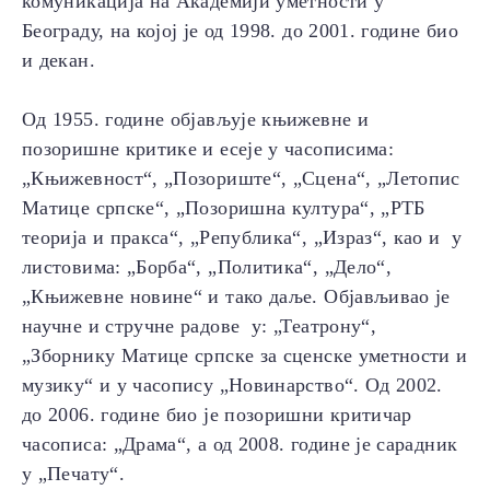
комуникација на Академији уметности у
Београду, на којој је од 1998. до 2001. године био
и декан.
Од 1955. године објављује књижевне и
позоришне критике и есеје у часописима:
„Књижевност“, „Позориште“, „Сцена“, „Летопис
Матице српске“, „Позоришна култура“, „РТБ
теорија и пракса“, „Република“, „Израз“, као и у
листовима: „Борба“, „Политика“, „Дело“,
„Књижевне новине“ и тако даље. Објављивао је
научне и стручне радове у: „Театрону“,
„Зборнику Матице српске за сценске уметности и
музику“ и у часопису „Новинарство“. Од 2002.
до 2006. године био је позоришни критичар
часописа: „Драма“, а од 2008. године је сарадник
у „Печату“.