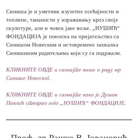
Синиша је и уметник изузетне осећајности и
топлине, тананости у изражавању кроз своје
скулптуре, али и човек јаке воље. „НУШИЋ“
ФОНДАЦИЈА је поносна на пријатељство са
Синишом Новеским и истовремено захвална
Синишиним родитељима који су га подржали.
КЛИКНИТЕ ОВДЕ и сазнајте више о раду мр
Синише Новеског.
КЛИКНИТЕ ОВДЕ и сазнајте како је Душан
Павлић стварао лого „НУШИЋ“ ФОНДАЦИЈЕ.
Проф. др Рашко В. Јовановић