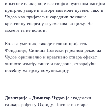
и његове слике, које вас својом чудесном магијом
пригрле, умире и отворе вам нове путеве, тако и
Чудов као пријатељ и сарадник поклања
креативну енергију и усмерава ка циљу. Не
можете га не волети.
Колега уметник, такође велики пријатељ
Фондације, Синиша Новески је једном рекао да
Чудов оригинално и креативно ствара ефекат
хипнозе између слике и гледаоца, стварајући
посебну магијску комуникацију.
Димитрије – Димитар Чудов
je академски
сликар, рођен у Охриду. Потиче из старе